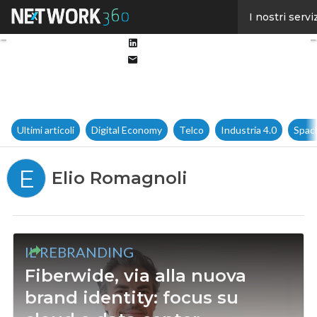
Facebook
I nostri servi
Twitter
Linkedin
Email
Ultimi articoli
Digital Economy
Telco
Industria 4.0
Spac
E
Elio Romagnoli
IL REBRANDING
Fiberwide, via alla nuova
brand identity: focus su