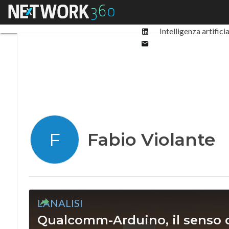
Facebook
Menu
Ultimi articoli
Digit
Twitter
Linkedin
Intelligenza artifici
Email
Fabio Violante
F
L'ANALISI
Qualcomm-Arduino, il senso de