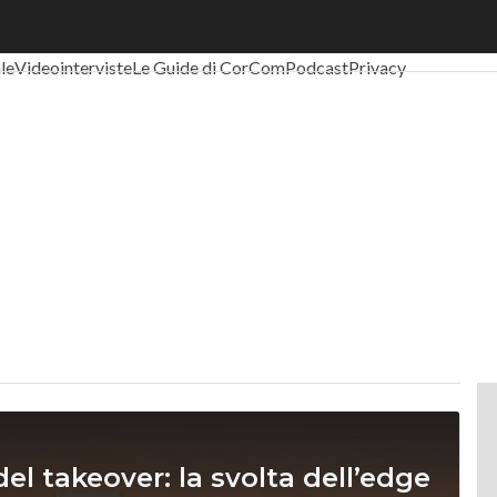
al Economy
Telco
Industria 4.0
SpacEconomy
PA Digitale
Green eco
ale
Videointerviste
Le Guide di CorCom
Podcast
Privacy
l takeover: la svolta dell’edge