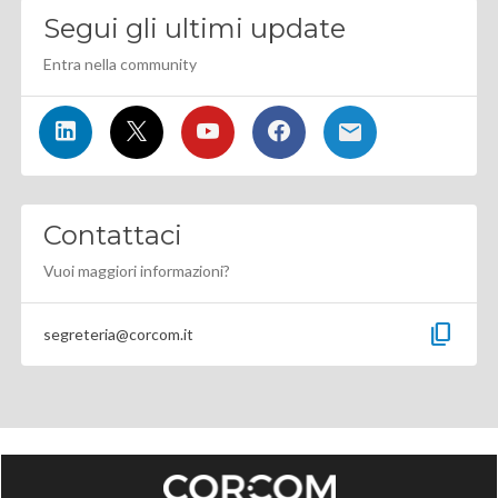
Segui gli ultimi update
Entra nella community
Contattaci
Vuoi maggiori informazioni?
content_copy
segreteria@corcom.it