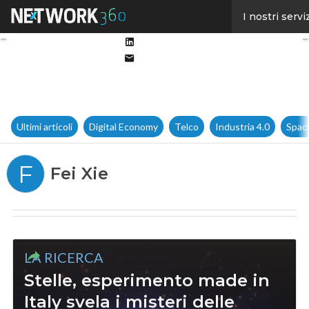
Facebook
I nostri servi
Twitter
Linkedin
Email
Ultimi articoli
Digital Economy
Telco
Industria 4.0
Spac
F
Fei Xie
LA RICERCA
Stelle, esperimento made in
Italy svela i misteri delle