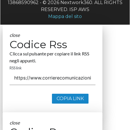
13868590962 - © 2026 Nextwork360. ALL RIGHTS
RESERVED. ISP AWS
Mappa del sito
close
Codice Rss
Clicca sul pulsante per copiare il link RSS
negli appunti.
RSS link
COPIA LINK
close