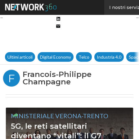
Facebook
I nostri servi
Twitter
Linkedin
Email
Ultimi articoli
Digital Economy
Telco
Industria 4.0
Spac
Francois-Philippe
F
Champagne
MINISTERIALE VERONA-TRENTO
5G, le reti satellitari
diventano “vitali”: il G7