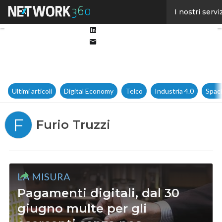
Facebook
I nostri servi
Twitter
Linkedin
Email
Ultimi articoli
Digital Economy
Telco
Industria 4.0
Spac
F
Furio Truzzi
LA MISURA
Pagamenti digitali, dal 30
giugno multe per gli