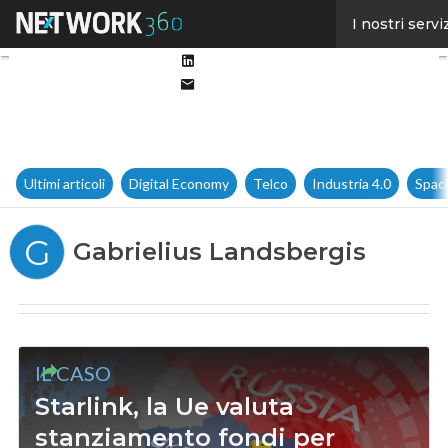
Facebook
I nostri servi
Twitter
Linkedin
Email
Ultimi articoli
Digital Economy
Telco
Industria 4.0
Spac
G
Gabrielius Landsbergis
IL CASO
Starlink, la Ue valuta
stanziamento fondi per