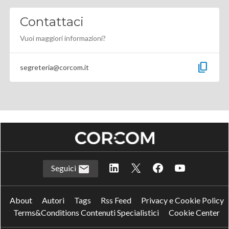
Contattaci
Vuoi maggiori informazioni?
content_copy
segreteria@corcom.it
Seguici
About
Autori
Tags
Rss Feed
Privacy e Cookie Policy
Terms&Conditions Contenuti Specialistici
Cookie Center