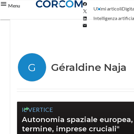
Facebook
Menu
Ultimi articoli
Digit
Twitter
Linkedin
Intelligenza artifici
Email
Géraldine Naja
G
IL VERTICE
Autonomia spaziale europea, l
termine, imprese cruciali"