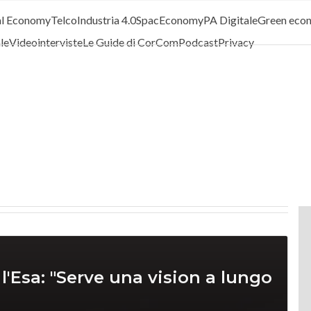
al Economy
Telco
Industria 4.0
SpacEconomy
PA Digitale
Green eco
ale
Videointerviste
Le Guide di CorCom
Podcast
Privacy
'Esa: "Serve una vision a lungo