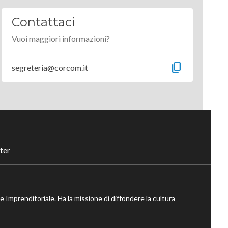
Contattaci
Vuoi maggiori informazioni?
content_copy
segreteria@corcom.it
ter
ne Imprenditoriale. Ha la missione di diffondere la cultura