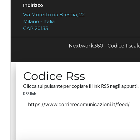
Indirizzo
Via Moretto da Brescia, 22
Milano - Italia
CAP 20133
Nextwork360 - Codice fisca
Codice Rss
Clicca sul pulsante per copiare il link RSS negli appunti.
RSS link