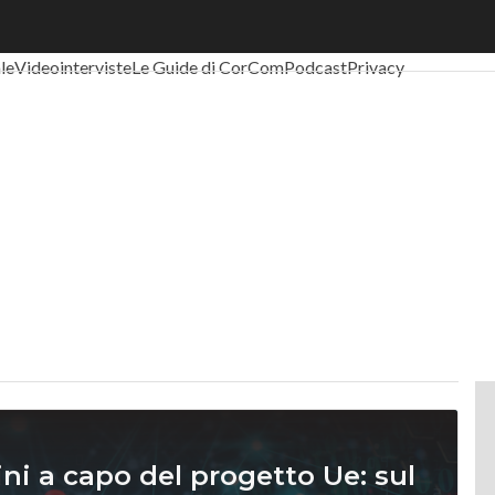
al Economy
Telco
Industria 4.0
SpacEconomy
PA Digitale
Green eco
ale
Videointerviste
Le Guide di CorCom
Podcast
Privacy
ni a capo del progetto Ue: sul