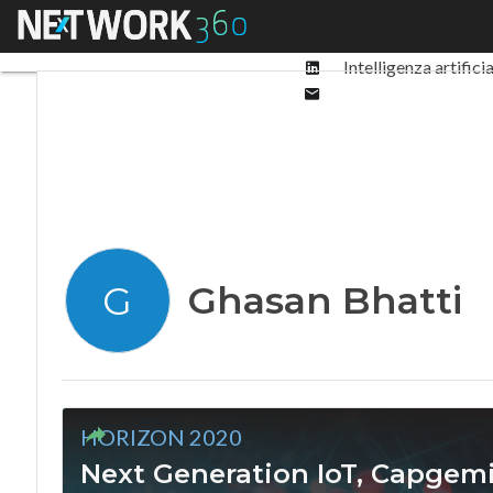
Facebook
Menu
Ultimi articoli
Digit
Twitter
Linkedin
Intelligenza artifici
Email
Ghasan Bhatti
G
HORIZON 2020
Next Generation IoT, Capgemi