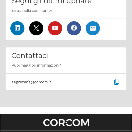
Segui gli ultimi update
Entra nella community
Contattaci
Vuoi maggiori informazioni?
content_copy
segreteria@corcom.it