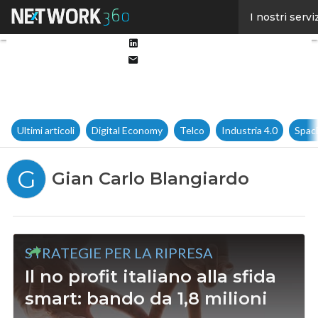
Facebook
I nostri servi
Twitter
Linkedin
Email
Ultimi articoli
Digital Economy
Telco
Industria 4.0
Spac
G
Gian Carlo Blangiardo
STRATEGIE PER LA RIPRESA
Il no profit italiano alla sfida
smart: bando da 1,8 milioni