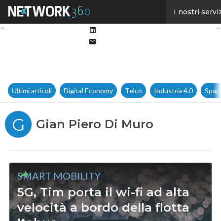
Facebook
I nostri servi
Twitter
Linkedin
Email
Ultimi articoli
Digital Economy
Telco
Industria 4.0
Spac
G
Gian Piero Di Muro
SMART MOBILITY
5G, Tim porta il wi-fi ad alta
velocità a bordo della flotta