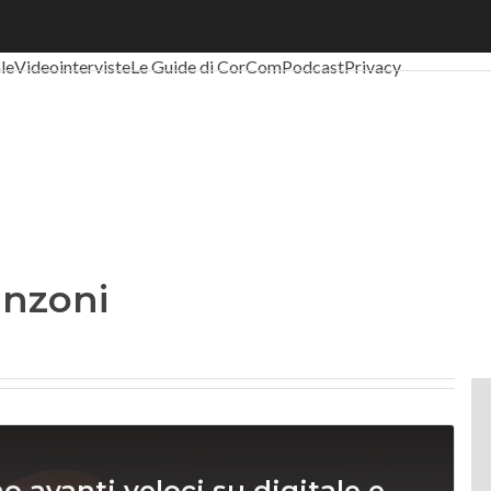
al Economy
Telco
Industria 4.0
SpacEconomy
PA Digitale
Green eco
ale
Videointerviste
Le Guide di CorCom
Podcast
Privacy
anzoni
 avanti veloci su digitale e