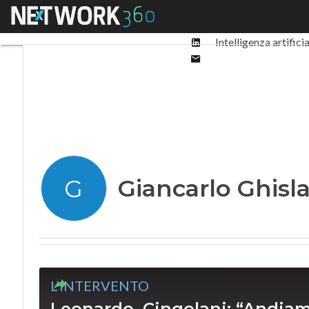
Facebook
Menu
Ultimi articoli
Digit
Twitter
Linkedin
Intelligenza artifici
Email
Giancarlo Ghisl
G
L’INTERVENTO
Leonardo, Cingolani: “Andiamo