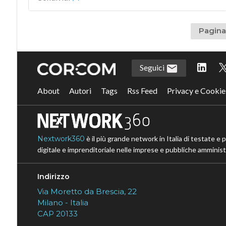
Pagina 
Seguici
About
Autori
Tags
Rss Feed
Privacy e Cookie
Nextwork360
è il più grande network in Italia di testate e 
digitale e imprenditoriale nelle imprese e pubbliche amministr
Indirizzo
Via Moretto da Brescia, 22
Milano - Italia
CAP 20133