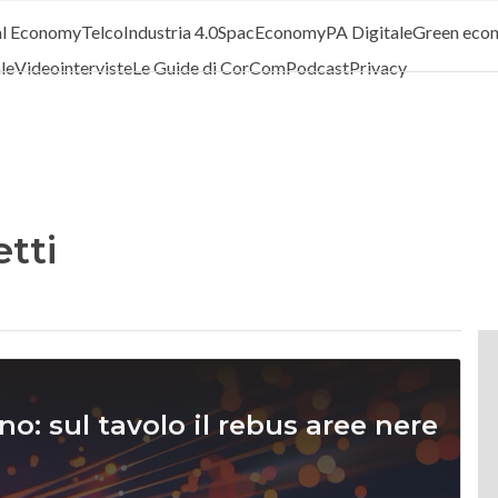
al Economy
Telco
Industria 4.0
SpacEconomy
PA Digitale
Green eco
ale
Videointerviste
Le Guide di CorCom
Podcast
Privacy
tti
no: sul tavolo il rebus aree nere