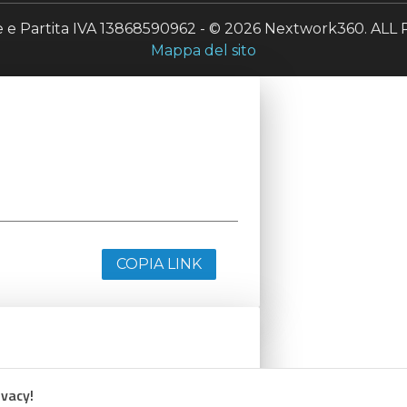
le e Partita IVA 13868590962 - © 2026 Nextwork360. A
Mappa del sito
COPIA LINK
ivacy!