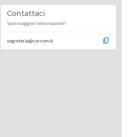
Contattaci
Vuoi maggiori informazioni?
content_copy
segreteria@corcom.it