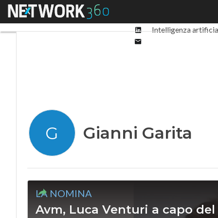
Facebook
Menu
Ultimi articoli
Digit
Twitter
Linkedin
Intelligenza artifici
Email
Gianni Garita
G
LA NOMINA
Avm, Luca Venturi a capo del m