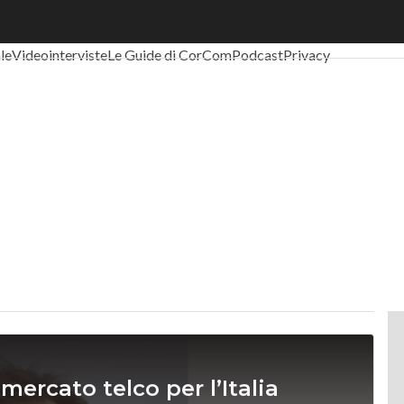
al Economy
Telco
Industria 4.0
SpacEconomy
PA Digitale
Green eco
ale
Videointerviste
Le Guide di CorCom
Podcast
Privacy
ercato telco per l’Italia