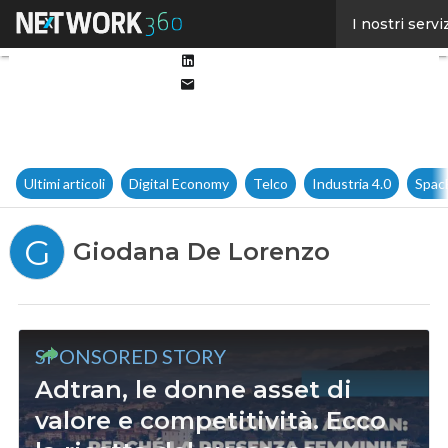
Facebook
I nostri servi
Twitter
Linkedin
Email
Ultimi articoli
Digital Economy
Telco
Industria 4.0
Spac
G
Giodana De Lorenzo
SPONSORED STORY
Adtran, le donne asset di
valore e competitività. Ecco