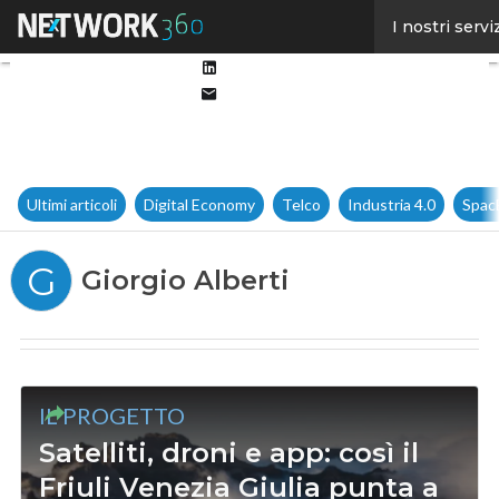
Facebook
I nostri servi
Twitter
Linkedin
Email
Ultimi articoli
Digital Economy
Telco
Industria 4.0
Spac
G
Giorgio Alberti
IL PROGETTO
Satelliti, droni e app: così il
Friuli Venezia Giulia punta a