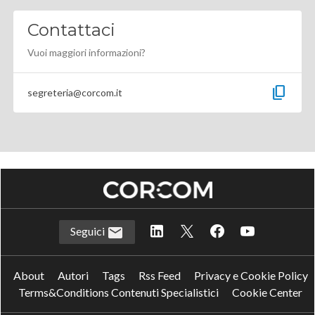
Contattaci
Vuoi maggiori informazioni?
content_copy
segreteria@corcom.it
Seguici
About
Autori
Tags
Rss Feed
Privacy e Cookie Policy
Terms&Conditions Contenuti Specialistici
Cookie Center