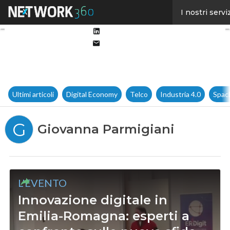
Facebook
I nostri servi
Twitter
Linkedin
Email
Ultimi articoli
Digital Economy
Telco
Industria 4.0
Spac
G
Giovanna Parmigiani
L'EVENTO
Innovazione digitale in
Emilia-Romagna: esperti a