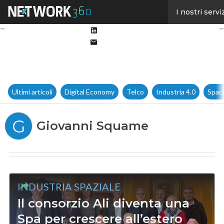
Facebook
I nostri servi
Twitter
Linkedin
Email
Ultimi articoli
Digital Economy
Telco
Industria 4.0
Spac
G
Giovanni Squame
INDUSTRIA SPAZIALE
Il consorzio Ali diventa una
Spa per crescere all’estero