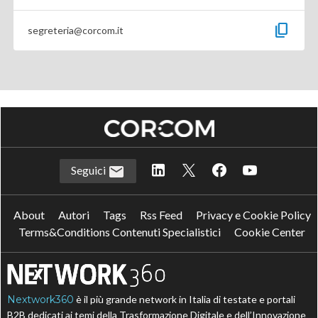
content_copy
segreteria@corcom.it
Seguici
About
Autori
Tags
Rss Feed
Privacy e Cookie Policy
Terms&Conditions Contenuti Specialistici
Cookie Center
Nextwork360
è il più grande network in Italia di testate e portali
B2B dedicati ai temi della Trasformazione Digitale e dell’Innovazione