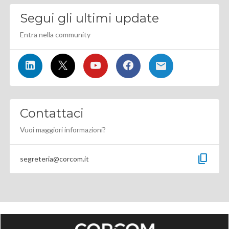
Segui gli ultimi update
Entra nella community
Contattaci
Vuoi maggiori informazioni?
content_copy
segreteria@corcom.it