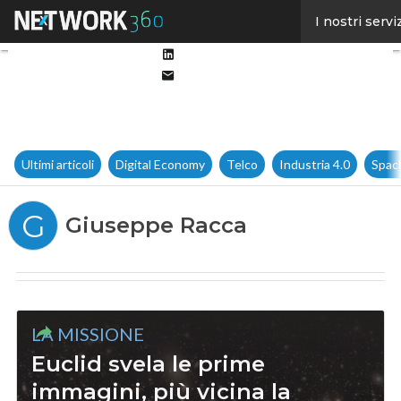
Facebook
I nostri servi
Twitter
Linkedin
Email
Ultimi articoli
Digital Economy
Telco
Industria 4.0
Spac
G
Giuseppe Racca
LA MISSIONE
Euclid svela le prime
immagini, più vicina la