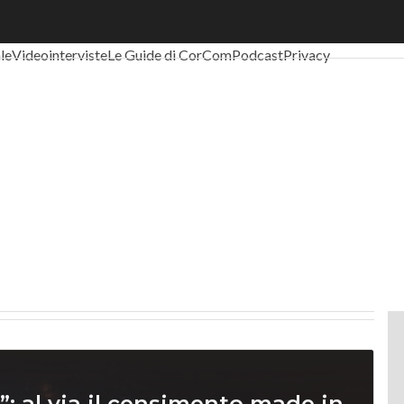
al Economy
Telco
Industria 4.0
SpacEconomy
PA Digitale
Green eco
ale
Videointerviste
Le Guide di CorCom
Podcast
Privacy
”: al via il censimento made in