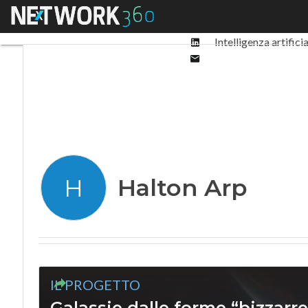
Facebook
Menu
Ultimi articoli
Digit
Twitter
Linkedin
Intelligenza artifici
Email
Halton Arp
H
IL PROGETTO
Galassie dalle forme “bizzarre