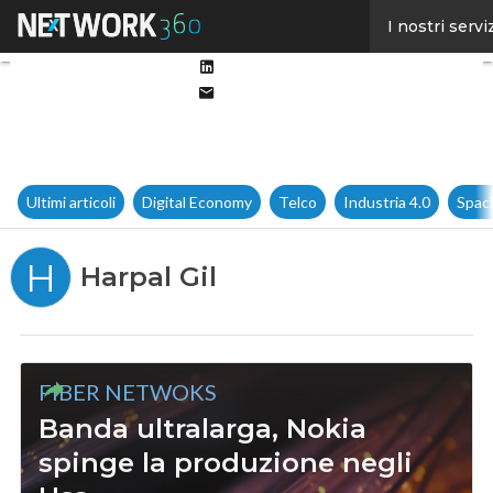
Facebook
I nostri servi
Twitter
Linkedin
Email
Ultimi articoli
Digital Economy
Telco
Industria 4.0
Spac
H
Harpal Gil
FIBER NETWOKS
Banda ultralarga, Nokia
spinge la produzione negli