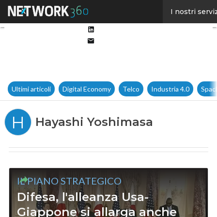
Facebook
I nostri servi
Twitter
Linkedin
Email
Ultimi articoli
Digital Economy
Telco
Industria 4.0
Spac
H
Hayashi Yoshimasa
IL PIANO STRATEGICO
Difesa, l'alleanza Usa-
Giappone si allarga anche