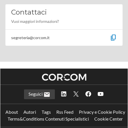
Contattaci
Vuoi maggiori informazioni?
content_copy
segreteria@corcom.it
Seguici
About
Autori
Tags
Rss Feed
Privacy e Cookie Policy
Terms&Conditions Contenuti Specialistici
Cookie Center