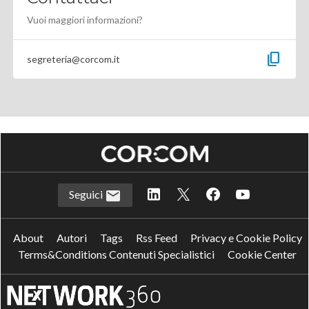
Vuoi maggiori informazioni?
content_copy
segreteria@corcom.it
Seguici
About
Autori
Tags
Rss Feed
Privacy e Cookie Policy
Terms&Conditions Contenuti Specialistici
Cookie Center