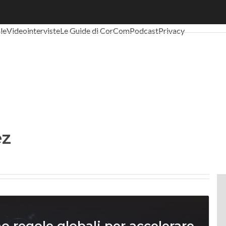
al Economy
Telco
Industria 4.0
SpacEconomy
PA Digitale
Green eco
ale
Videointerviste
Le Guide di CorCom
Podcast
Privacy
ez
ono regole globali per accelerare