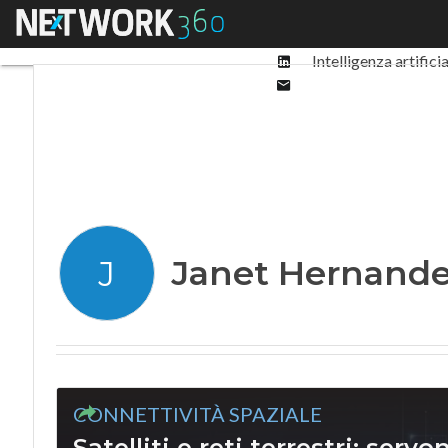
Facebook
Menu
Ultimi articoli
Digit
Twitter
Linkedin
Intelligenza artifici
Email
Janet Hernand
J
CONNETTIVITÀ SPAZIALE
Satelliti e reti terrestri: serv