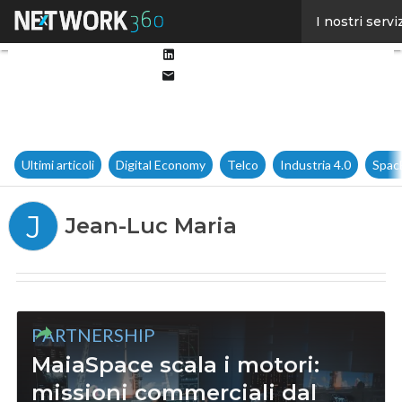
Facebook
I nostri servi
Twitter
Linkedin
Email
Ultimi articoli
Digital Economy
Telco
Industria 4.0
Spac
J
Jean-Luc Maria
PARTNERSHIP
MaiaSpace scala i motori:
missioni commerciali dal