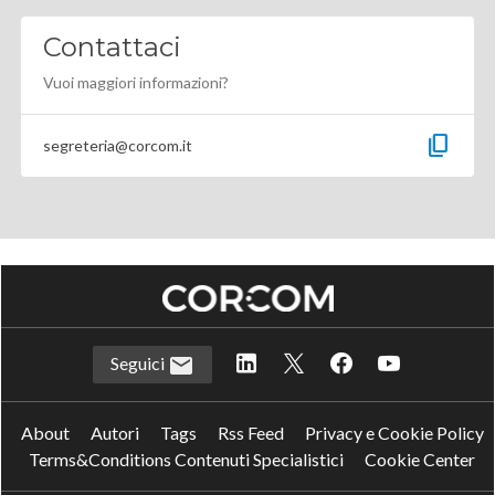
Contattaci
Vuoi maggiori informazioni?
content_copy
segreteria@corcom.it
Seguici
About
Autori
Tags
Rss Feed
Privacy e Cookie Policy
Terms&Conditions Contenuti Specialistici
Cookie Center