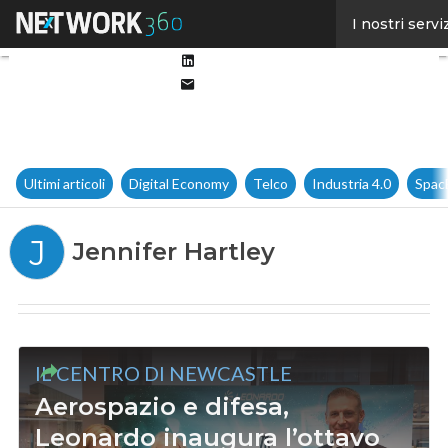
Facebook
I nostri servi
Twitter
Linkedin
Email
Ultimi articoli
Digital Economy
Telco
Industria 4.0
Spac
J
Jennifer Hartley
IL CENTRO DI NEWCASTLE
Aerospazio e difesa,
Leonardo inaugura l’ottavo