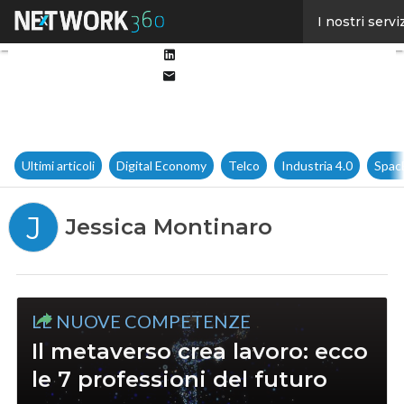
Facebook
I nostri servi
Twitter
Linkedin
Email
Ultimi articoli
Digital Economy
Telco
Industria 4.0
Spac
J
Jessica Montinaro
LE NUOVE COMPETENZE
Il metaverso crea lavoro: ecco
le 7 professioni del futuro