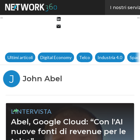
Facebook
I nostri servi
Twitter
Linkedin
Email
Ultimi articoli
Digital Economy
Telco
Industria 4.0
Spac
J
John Abel
L'INTERVISTA
Abel, Google Cloud: “Con l'AI
nuove fonti di revenue per le