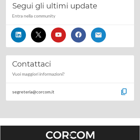
Segui gli ultimi update
Entra nella community
Contattaci
Vuoi maggiori informazioni?
content_copy
segreteria@corcom.it