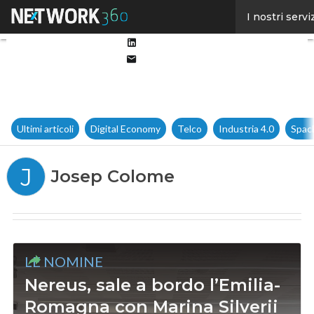
Facebook
I nostri servi
Twitter
Linkedin
Email
Ultimi articoli
Digital Economy
Telco
Industria 4.0
Spac
J
Josep Colome
LE NOMINE
Nereus, sale a bordo l’Emilia-
Romagna con Marina Silverii