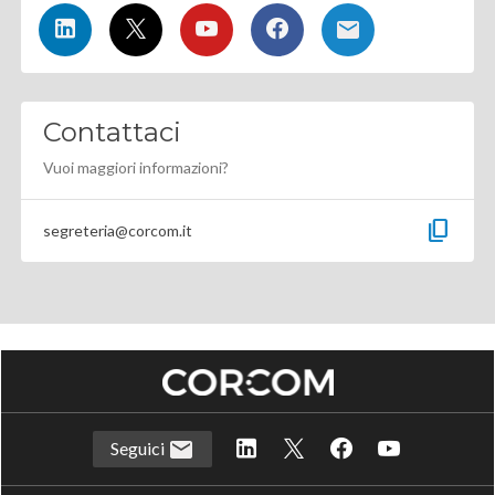
Contattaci
Vuoi maggiori informazioni?
content_copy
segreteria@corcom.it
Seguici