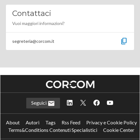
Contattaci
Vuoi maggiori informazioni?
content_copy
segreteria@corcom.it
Seguici
About
Autori
Tags
Rss Feed
Privacy e Cookie Policy
Terms&Conditions Contenuti Specialistici
Cookie Center