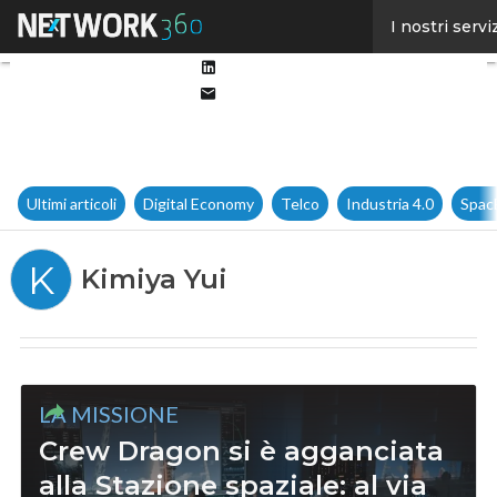
Facebook
I nostri servi
Twitter
Linkedin
Email
Ultimi articoli
Digital Economy
Telco
Industria 4.0
Spac
K
Kimiya Yui
LA MISSIONE
Crew Dragon si è agganciata
alla Stazione spaziale: al via