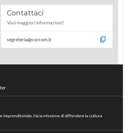
Contattaci
Vuoi maggiori informazioni?
content_copy
segreteria@corcom.it
ter
ne Imprenditoriale. Ha la missione di diffondere la cultura