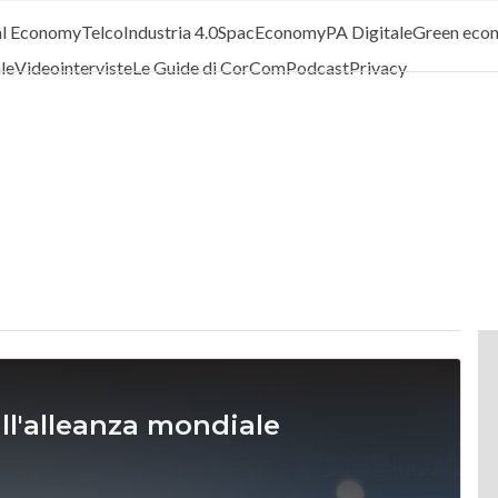
al Economy
Telco
Industria 4.0
SpacEconomy
PA Digitale
Green eco
ale
Videointerviste
Le Guide di CorCom
Podcast
Privacy
ll'alleanza mondiale