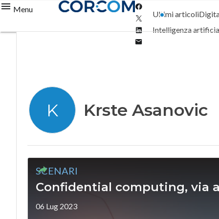
Facebook
Menu
Ultimi articoli
Digit
Twitter
Linkedin
Intelligenza artifici
Email
Krste Asanovic
K
SCENARI
Confidential computing, via a
06 Lug 2023