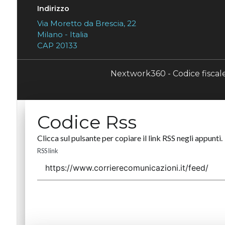
Indirizzo
Via Moretto da Brescia, 22
Milano - Italia
CAP 20133
Nextwork360 - Codice fisca
Codice Rss
Clicca sul pulsante per copiare il link RSS negli appunti.
RSS link