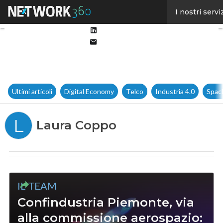
Facebook
I nostri servi
Twitter
Linkedin
Email
Ultimi articoli
Digital Economy
Telco
Industria 4.0
Spac
L
Laura Coppo
IL TEAM
Confindustria Piemonte, via
alla commissione aerospazio: