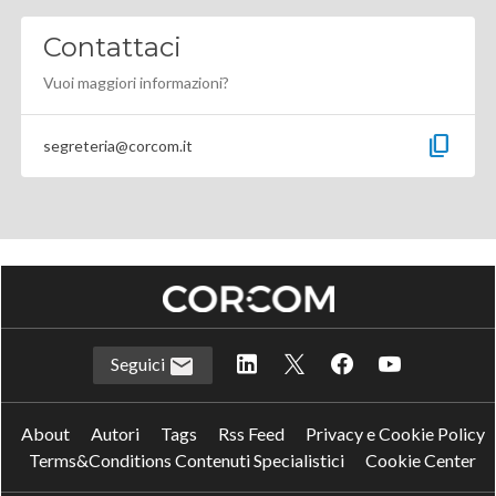
Contattaci
Vuoi maggiori informazioni?
content_copy
segreteria@corcom.it
Seguici
About
Autori
Tags
Rss Feed
Privacy e Cookie Policy
Terms&Conditions Contenuti Specialistici
Cookie Center