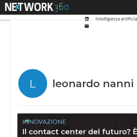
Facebook
Menu
Ultimi articoli
Digit
Twitter
Linkedin
Intelligenza artifici
Email
leonardo nanni
L
INNOVAZIONE
Il contact center del futuro? È