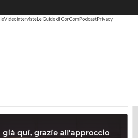
al Economy
Telco
Industria 4.0
SpacEconomy
PA Digitale
Green eco
ale
Videointerviste
Le Guide di CorCom
Podcast
Privacy
 già qui, grazie all'approccio