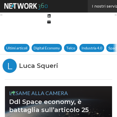
Facebook
I nostri servi
Twitter
Linkedin
Email
Ultimi articoli
Digital Economy
Telco
Industria 4.0
Spac
L
Luca Squeri
L’ESAME ALLA CAMERA
Ddl Space economy, è
battaglia sull’articolo 25