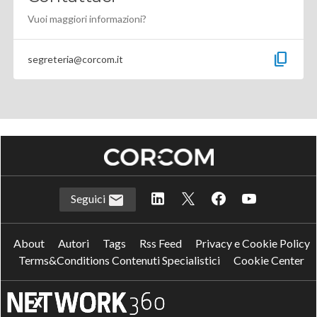
Vuoi maggiori informazioni?
content_copy
segreteria@corcom.it
Seguici
About
Autori
Tags
Rss Feed
Privacy e Cookie Policy
Terms&Conditions Contenuti Specialistici
Cookie Center