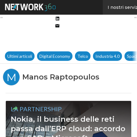
Facebook
I nostri servi
Twitter
Linkedin
Email
Ultimi articoli
Digital Economy
Telco
Industria 4.0
Spac
M
Manos Raptopoulos
LA PARTNERSHIP
Nokia, il business delle reti
passa dall’ERP cloud: accordo