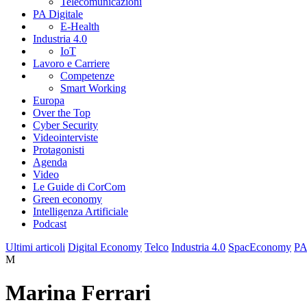
Telecomunicazioni
PA Digitale
E-Health
Industria 4.0
IoT
Lavoro e Carriere
Competenze
Smart Working
Europa
Over the Top
Cyber Security
Videointerviste
Protagonisti
Agenda
Video
Le Guide di CorCom
Green economy
Intelligenza Artificiale
Podcast
Ultimi articoli
Digital Economy
Telco
Industria 4.0
SpacEconomy
PA
M
Marina Ferrari