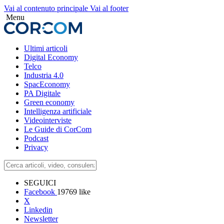
Vai al contenuto principale
Vai al footer
Menu
Facebook
Twitter
Linkedin
Email
Ultimi articoli
Digital Economy
Telco
Industria 4.0
SpacEconomy
PA Digitale
Green economy
Intelligenza artificiale
Videointerviste
Le Guide di CorCom
Podcast
Privacy
SEGUICI
Facebook
19769 like
X
Linkedin
Newsletter