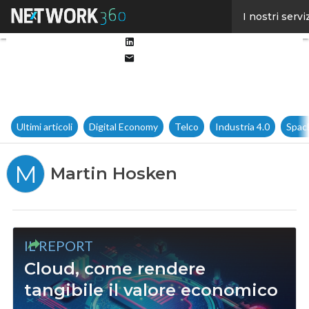
Facebook
I nostri servi
Twitter
Linkedin
Email
Ultimi articoli
Digital Economy
Telco
Industria 4.0
Spac
M
Martin Hosken
IL REPORT
Cloud, come rendere
tangibile il valore economico