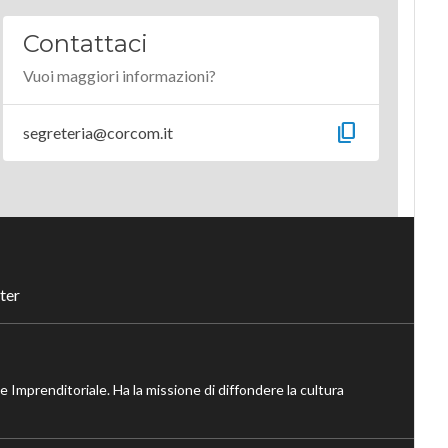
Contattaci
Vuoi maggiori informazioni?
content_copy
segreteria@corcom.it
ter
ne Imprenditoriale. Ha la missione di diffondere la cultura