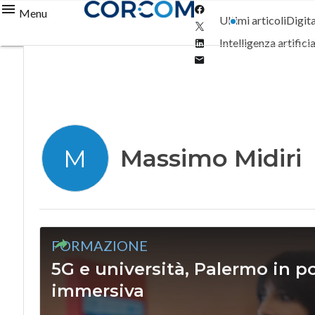
Facebook
Menu
Ultimi articoli
Digit
Twitter
Linkedin
Intelligenza artifici
Email
Massimo Midiri
M
FORMAZIONE
5G e università, Palermo in po
immersiva