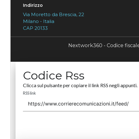
Indirizzo
Via Moretto da Brescia, 22
Milano - Italia
CAP 20133
Nextwork360 - Codice fisca
Codice Rss
Clicca sul pulsante per copiare il link RSS negli appunti.
RSS link