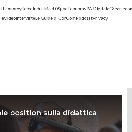
al Economy
Telco
Industria 4.0
SpacEconomy
PA Digitale
Green eco
ale
Videointerviste
Le Guide di CorCom
Podcast
Privacy
le position sulla didattica