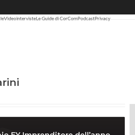
al Economy
Telco
Industria 4.0
SpacEconomy
PA Digitale
Green eco
ale
Videointerviste
Le Guide di CorCom
Podcast
Privacy
rini
emio EY Imprenditore dell’anno