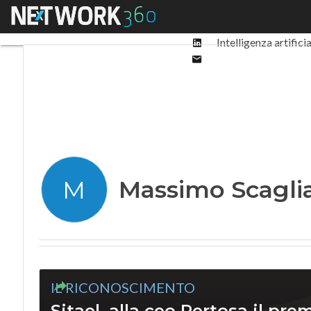
Facebook
Menu
Ultimi articoli
Digit
Twitter
Linkedin
Intelligenza artifici
Email
Massimo Scaglia
M
IL RICONOSCIMENTO
Sitael, alla ceo Pertosa il pr