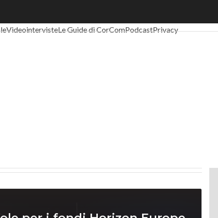
al Economy
Telco
Industria 4.0
SpacEconomy
PA Digitale
Green eco
ale
Videointerviste
Le Guide di CorCom
Podcast
Privacy
 pole per i fondi Horizon Europe