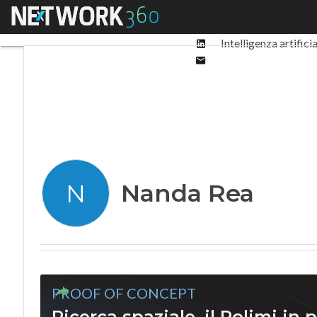
Facebook
Menu
Ultimi articoli
Digit
Twitter
Linkedin
Intelligenza artifici
Email
Nanda Rea
N
PROOF OF CONCEPT
Ricerca spaziale, il Polimi in