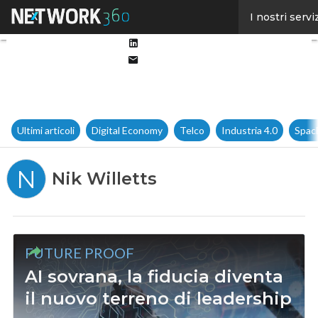
Facebook
I nostri servi
Twitter
Linkedin
Email
Ultimi articoli
Digital Economy
Telco
Industria 4.0
Spac
N
Nik Willetts
FUTURE PROOF
AI sovrana, la fiducia diventa
il nuovo terreno di leadership