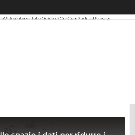
al Economy
Telco
Industria 4.0
SpacEconomy
PA Digitale
Green eco
ale
Videointerviste
Le Guide di CorCom
Podcast
Privacy
llo spazio i dati per ridurre i