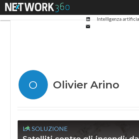
Facebook
Menu
Ultimi articoli
Digit
Twitter
Linkedin
Intelligenza artifici
Email
Olivier Arino
O
LA SOLUZIONE
Satelliti contro gli incendi: da