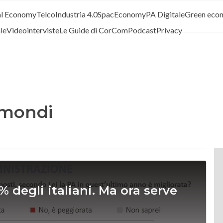
al Economy
Telco
Industria 4.0
SpacEconomy
PA Digitale
Green eco
ale
Videointerviste
Le Guide di CorCom
Podcast
Privacy
smondi
 degli italiani. Ma ora serve