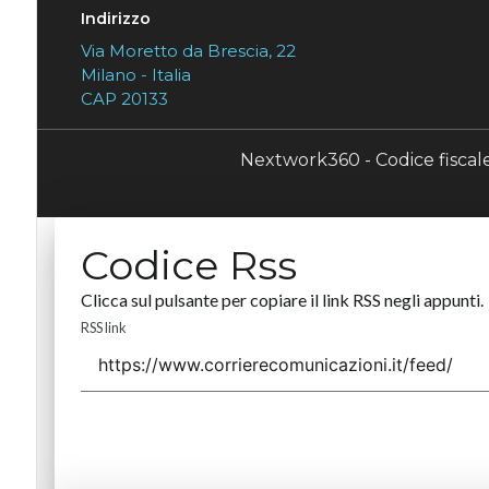
Indirizzo
Via Moretto da Brescia, 22
Milano - Italia
CAP 20133
Nextwork360 - Codice fisca
Codice Rss
Clicca sul pulsante per copiare il link RSS negli appunti.
RSS link