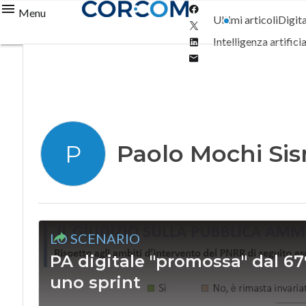
Facebook
Menu
Ultimi articoli
Digit
Twitter
Linkedin
Intelligenza artifici
Email
Paolo Mochi Si
P
LO SCENARIO
PA digitale "promossa" dal 67%
uno sprint