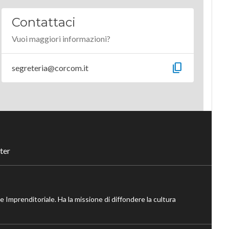
Contattaci
Vuoi maggiori informazioni?
content_copy
segreteria@corcom.it
ter
ne Imprenditoriale. Ha la missione di diffondere la cultura