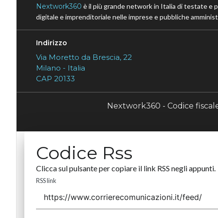
Nextwork360
è il più grande network in Italia di testate e 
digitale e imprenditoriale nelle imprese e pubbliche amministr
Indirizzo
Via Moretto da Brescia, 22
Milano - Italia
CAP 20133
Nextwork360 - Codice fisca
Codice Rss
Clicca sul pulsante per copiare il link RSS negli appunti.
RSS link