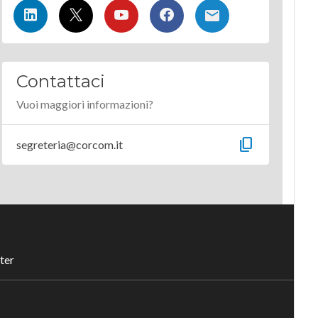
Contattaci
Vuoi maggiori informazioni?
content_copy
segreteria@corcom.it
ter