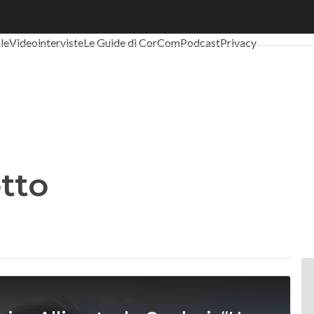
al Economy
Telco
Industria 4.0
SpacEconomy
PA Digitale
Green eco
ale
Videointerviste
Le Guide di CorCom
Podcast
Privacy
tto