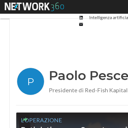
Facebook
Menu
Ultimi articoli
Digit
Twitter
Linkedin
Intelligenza artifici
Email
Paolo Pesce
P
Presidente di Red-Fish Kapital
L’OPERAZIONE