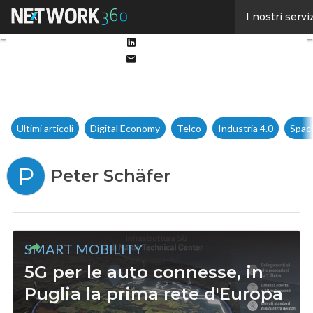
Facebook
I nostri servi
Twitter
Linkedin
Email
Ultimi articoli
Digital Economy
Telco
Industria 4.0
Spac
P
Peter Schäfer
SMART MOBILITY
5G per le auto connesse, in
Puglia la prima rete d'Europa