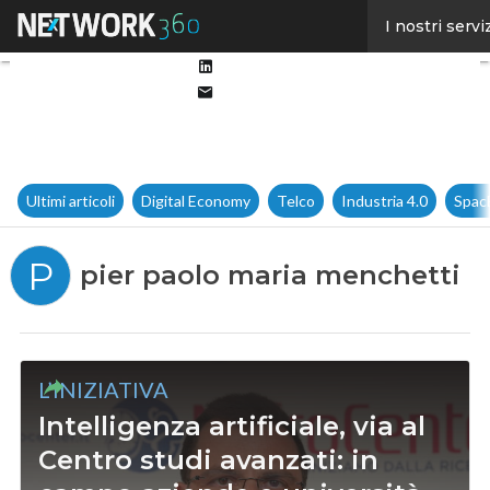
Facebook
I nostri servi
Twitter
Linkedin
Email
Ultimi articoli
Digital Economy
Telco
Industria 4.0
Spac
P
pier paolo maria menchetti
L’INIZIATIVA
Intelligenza artificiale, via al
Centro studi avanzati: in