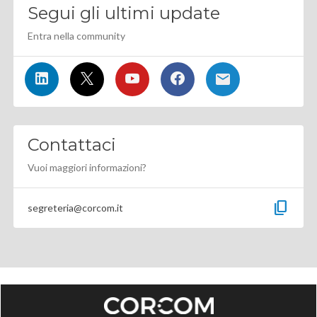
Segui gli ultimi update
Entra nella community
Contattaci
Vuoi maggiori informazioni?
content_copy
segreteria@corcom.it