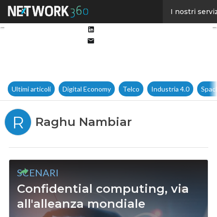
Facebook
I nostri servi
Twitter
Linkedin
Email
Ultimi articoli
Digital Economy
Telco
Industria 4.0
Spac
R
Raghu Nambiar
SCENARI
Confidential computing, via
all'alleanza mondiale