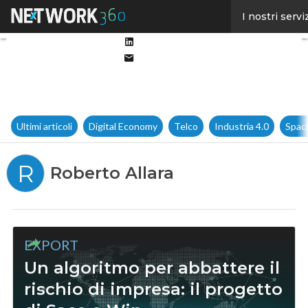
Facebook
I nostri servi
Twitter
Linkedin
Email
Ultimi articoli
Digital Economy
Telco
Industria 4.0
Spac
R
Roberto Allara
EXPORT
Un algoritmo per abbattere il
rischio di impresa: il progetto