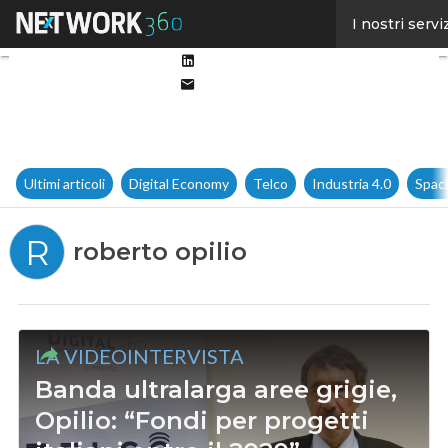
Facebook
I nostri servi
Twitter
Linkedin
Email
Ultimi articoli
Digital Economy
Telco
Industria 4.0
Spac
R
roberto opilio
LA VIDEOINTERVISTA
Banda ultralarga aree grigie,
Opilio: “Fondi per progetti