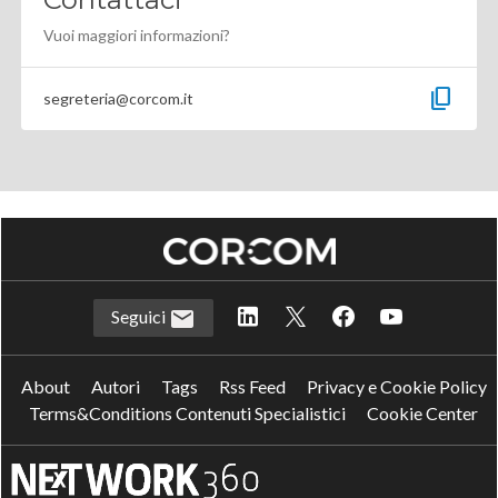
Vuoi maggiori informazioni?
content_copy
segreteria@corcom.it
Seguici
About
Autori
Tags
Rss Feed
Privacy e Cookie Policy
Terms&Conditions Contenuti Specialistici
Cookie Center