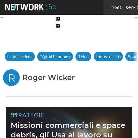
Facebook
I nostri servi
Twitter
Linkedin
Email
Ultimi articoli
Digital Economy
Telco
Industria 4.0
Spac
R
Roger Wicker
STRATEGIE
Missioni commerciali e space
debris, gli Usa al lavoro su