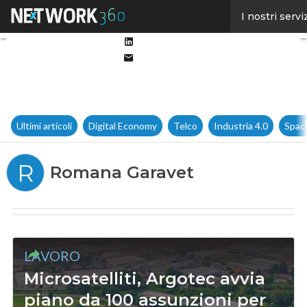
Facebook
I nostri servi
Twitter
Linkedin
Email
Ultimi articoli
Digital Economy
Telco
Industria 4.0
Spac
R
Romana Garavet
LAVORO
Microsatelliti, Argotec avvia
piano da 100 assunzioni per